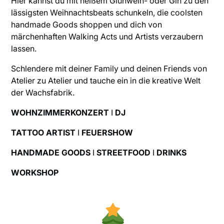
Hier kannst du mit heißem Glühwein- oder Gin zu den
lässigsten Weihnachtsbeats schunkeln, die coolsten
handmade Goods shoppen und dich von
märchenhaften Walking Acts und Artists verzaubern
lassen.
Schlendere mit deiner Family und deinen Friends von
Atelier zu Atelier und tauche ein in die kreative Welt
der Wachsfabrik.
WOHNZIMMERKONZERT
I
DJ
TATTOO ARTIST
I
FEUERSHOW
HANDMADE GOODS
I
STREETFOOD
I
DRINKS
WORKSHOP