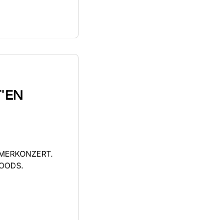
'EN
MERKONZERT.
OODS.