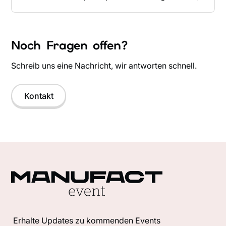
Sortiment, deinen Wunschdaten, deinem
Platzbedarf und deinem Setup gesammelt an
Bei Fragen kannst du dich jederzeit per Mail bei
einem Ort.
uns melden. Wir helfen dir gerne weiter und
Noch Fragen offen?
schicken dir alle wichtigen Infos zum jeweiligen
Event rechtzeitig vorab.
Schreib uns eine Nachricht, wir antworten schnell.
Kontakt
Erhalte Updates zu kommenden Events